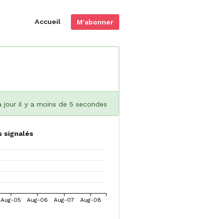
Accueil
M'abonner
à jour il y a moins de 5 secondes
s signalés
Aug-05
Aug-06
Aug-07
Aug-08