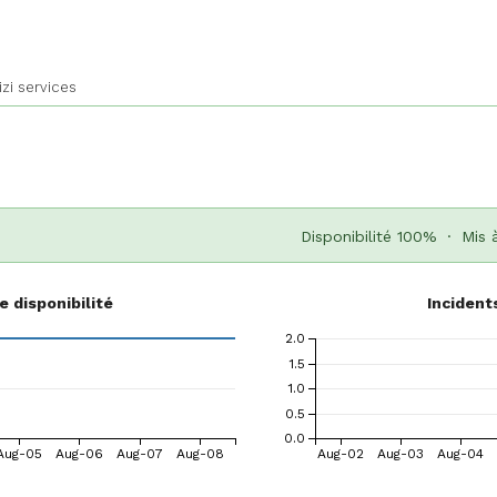
zi services
Disponibilité 100%
·
Mis 
 disponibilité
Incident
2.0
1.5
1.0
0.5
0.0
Aug-05
Aug-06
Aug-07
Aug-08
Aug-02
Aug-03
Aug-04